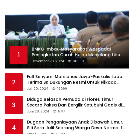
BMKG Imbau Masyarakat Waspadai
1
Peningkatan Curah Hujan Menjelang Libur
Natal dan Tahun Baru
Desember 23, 2024
30550
Full Senyum! Marsianus Jawa-Paskalis Laba
2
Terima SK Dukungan Resmi Untuk Pilkada
Lembata
Juli 20, 2024
19099
Diduga Belasan Pemuda di Flores Timur
3
Secara Paksa Dan Bergilir Setubuhi Gadis di
Bawah Umur
Juni 28, 2024
5717
Dugaan Penganiayaan Anak Dibawah Umur,
4
Siti Sara Jalil Seorang Warga Desa Normal 1
Melapor ke Polisi