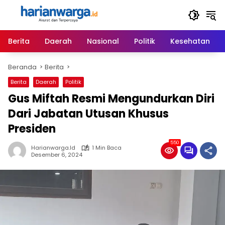
Langsung
ke
konten
Berita
Daerah
Nasional
Politik
Kesehatan
Beranda
Berita
Berita
Daerah
Politik
Gus Miftah Resmi Mengundurkan Diri
Dari Jabatan Utusan Khusus
Presiden
550
Harianwarga.id
1 Min Baca
Desember 6, 2024