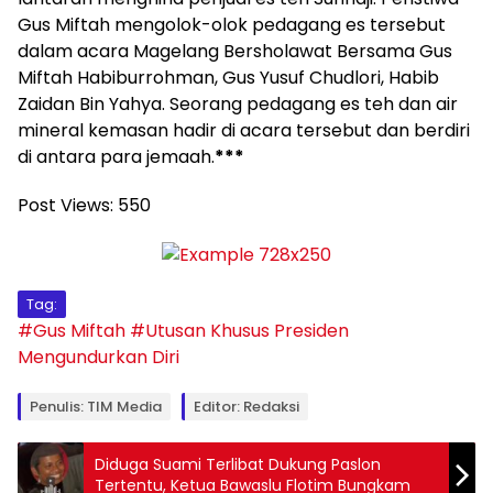
Gus Miftah mengolok-olok pedagang es tersebut
dalam acara Magelang Bersholawat Bersama Gus
Miftah Habiburrohman, Gus Yusuf Chudlori, Habib
Zaidan Bin Yahya. Seorang pedagang es teh dan air
mineral kemasan hadir di acara tersebut dan berdiri
di antara para jemaah.
***
Post Views:
550
Tag:
#Gus Miftah
#Utusan Khusus Presiden
Mengundurkan Diri
Penulis: TIM Media
Editor: Redaksi
Diduga Suami Terlibat Dukung Paslon
Tertentu, Ketua Bawaslu Flotim Bungkam