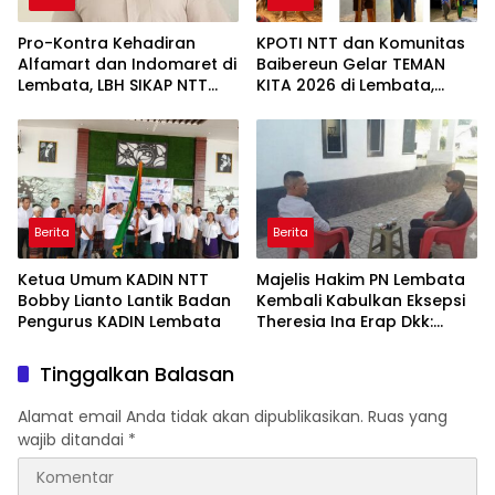
Pro-Kontra Kehadiran
KPOTI NTT dan Komunitas
Alfamart dan Indomaret di
Baibereun Gelar TEMAN
Lembata, LBH SIKAP NTT
KITA 2026 di Lembata,
Ingatkan Dampak bagi
Hidupkan Kembali
UMKM
Permainan Tradisional
Berita
Berita
Ketua Umum KADIN NTT
Majelis Hakim PN Lembata
Bobby Lianto Lantik Badan
Kembali Kabulkan Eksepsi
Pengurus KADIN Lembata
Theresia Ina Erap Dkk:
Gugatan David Lamawato
Dkk Ditolak untuk Keempat
Tinggalkan Balasan
Kalinya
Alamat email Anda tidak akan dipublikasikan.
Ruas yang
wajib ditandai
*