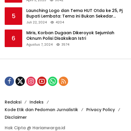
April 5, 2025
5042
Launching Logo dan Tema HUT Otda ke 25, Pj
5
Bupati Lembata: Tema ini Bukan Sekedar
Refleksi Semalam
Juli 22, 2024
4204
Miris, Korban Dugaan Dikeroyok Sejumlah
6
Oknum Polisi Disaksikan Istri
Agustus 7, 2024
3574
Redaksi
Indeks
Kode Etik dan Pedoman Jurnalistik
Privacy Policy
Disclaimer
Hak Cipta @ Harianwarga.id