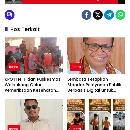
Pos Terkait
Berita
Berita
KPOTI NTT dan Puskesmas
Lembata Tetapkan
Waipukang Gelar
Standar Pelayanan Publik
Pemeriksaan Kesehatan
Berbasis Digital untuk
Gratis di Desa Dulitukan
Kearsipan dan
Perpustakaan
Berita
Berita