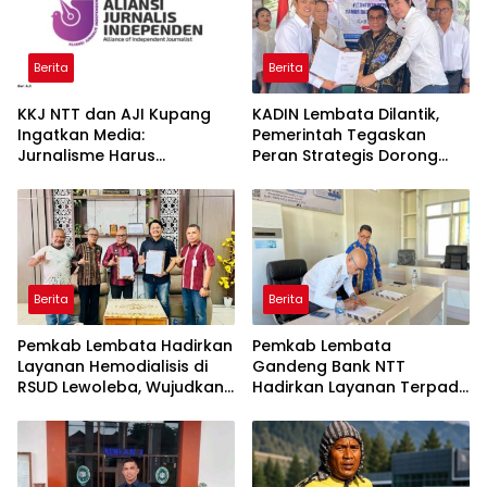
Berita
Berita
KKJ NTT dan AJI Kupang
KADIN Lembata Dilantik,
Ingatkan Media:
Pemerintah Tegaskan
Jurnalisme Harus
Peran Strategis Dorong
Berimbang, Bukan
Pertumbuhan Ekonomi
Provokatif
Daerah
Berita
Berita
Pemkab Lembata Hadirkan
Pemkab Lembata
Layanan Hemodialisis di
Gandeng Bank NTT
RSUD Lewoleba, Wujudkan
Hadirkan Layanan Terpadu
Akses Kesehatan Lebih
di Mal Pelayanan Publik
Dekat