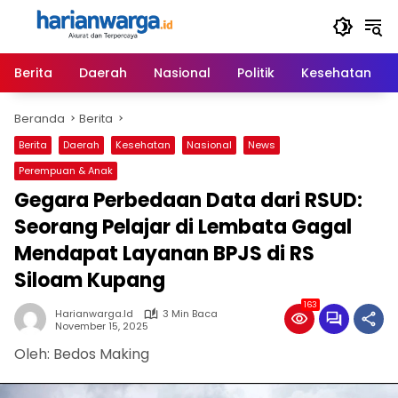
Langsung
ke
konten
Berita
Daerah
Nasional
Politik
Kesehatan
Beranda
Berita
Berita
Daerah
Kesehatan
Nasional
News
Perempuan & Anak
Gegara Perbedaan Data dari RSUD:
Seorang Pelajar di Lembata Gagal
Mendapat Layanan BPJS di RS
Siloam Kupang
163
Harianwarga.id
3 Min Baca
November 15, 2025
Oleh: Bedos Making