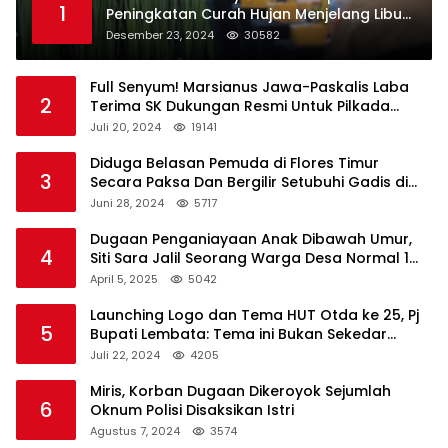
1
Peningkatan Curah Hujan Menjelang Libur
Natal dan Tahun Baru
Desember 23, 2024
30582
Full Senyum! Marsianus Jawa-Paskalis Laba
2
Terima SK Dukungan Resmi Untuk Pilkada
Lembata
Juli 20, 2024
19141
Diduga Belasan Pemuda di Flores Timur
3
Secara Paksa Dan Bergilir Setubuhi Gadis di
Bawah Umur
Juni 28, 2024
5717
Dugaan Penganiayaan Anak Dibawah Umur,
4
Siti Sara Jalil Seorang Warga Desa Normal 1
Melapor ke Polisi
April 5, 2025
5042
Launching Logo dan Tema HUT Otda ke 25, Pj
5
Bupati Lembata: Tema ini Bukan Sekedar
Refleksi Semalam
Juli 22, 2024
4205
Miris, Korban Dugaan Dikeroyok Sejumlah
6
Oknum Polisi Disaksikan Istri
Agustus 7, 2024
3574