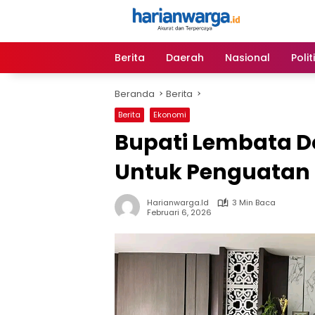
Langsung
ke
konten
Berita
Daerah
Nasional
Polit
Beranda
Berita
Berita
Ekonomi
Bupati Lembata D
Untuk Penguatan
Harianwarga.id
3 Min Baca
Februari 6, 2026