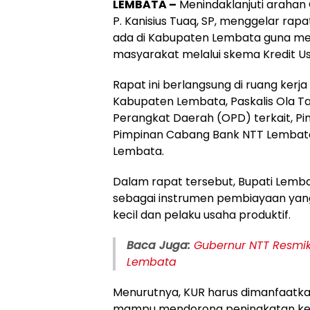
LEMBATA –
Menindaklanjuti arahan
P. Kanisius Tuaq, SP, menggelar r
ada di Kabupaten Lembata guna 
masyarakat melalui skema Kredit Us
Rapat ini berlangsung di ruang kerja
Kabupaten Lembata, Paskalis Ola Tapo
Perangkat Daerah (OPD) terkait, 
Pimpinan Cabang Bank NTT Lembata
Lembata.
Dalam rapat tersebut, Bupati Lemb
sebagai instrumen pembiayaan yan
kecil dan pelaku usaha produktif.
Baca Juga:
Gubernur NTT Resmi
Lembata
Menurutnya, KUR harus dimanfaatka
mampu mendorong peningkatan kes