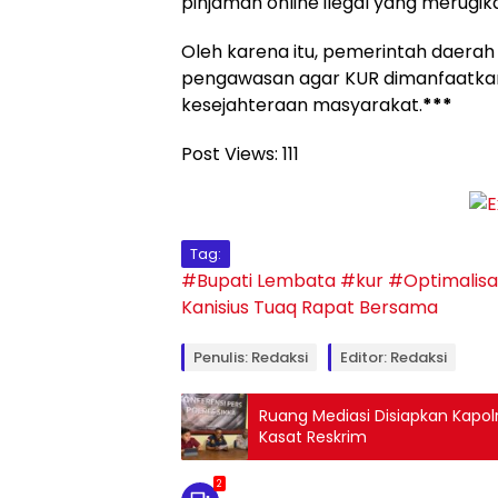
pinjaman online ilegal yang merugi
Oleh karena itu, pemerintah daerah
pengawasan agar KUR dimanfaatkan
kesejahteraan masyarakat.
***
Post Views:
111
Tag:
#Bupati Lembata
#kur
#Optimalisa
Kanisius Tuaq
Rapat Bersama
Penulis: Redaksi
Editor: Redaksi
Ruang Mediasi Disiapkan Kapol
Kasat Reskrim
2