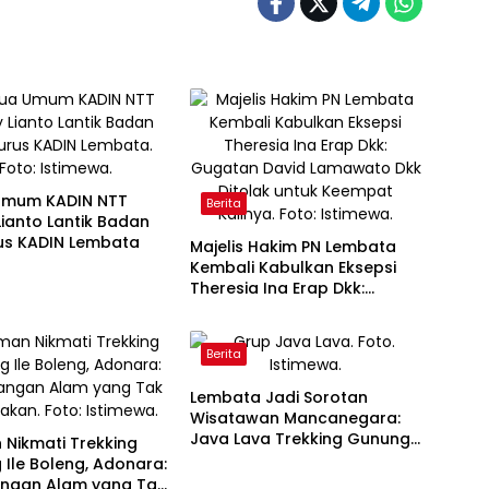
Umum KADIN NTT
Berita
ianto Lantik Badan
us KADIN Lembata
Majelis Hakim PN Lembata
Kembali Kabulkan Eksepsi
Theresia Ina Erap Dkk:
Gugatan David Lamawato
Dkk Ditolak untuk Keempat
Kalinya
Berita
Lembata Jadi Sorotan
Wisatawan Mancanegara:
Java Lava Trekking Gunung
Nikmati Trekking
Ikonik NTT
Ile Boleng, Adonara:
angan Alam yang Tak