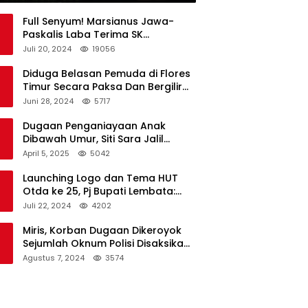
Full Senyum! Marsianus Jawa-
Paskalis Laba Terima SK
Dukungan Resmi Untuk Pilkada
Juli 20, 2024
19056
Lembata
Diduga Belasan Pemuda di Flores
Timur Secara Paksa Dan Bergilir
Setubuhi Gadis di Bawah Umur
Juni 28, 2024
5717
Dugaan Penganiayaan Anak
Dibawah Umur, Siti Sara Jalil
Seorang Warga Desa Normal 1
April 5, 2025
5042
Melapor ke Polisi
Launching Logo dan Tema HUT
Otda ke 25, Pj Bupati Lembata:
Tema ini Bukan Sekedar Refleksi
Juli 22, 2024
4202
Semalam
Miris, Korban Dugaan Dikeroyok
Sejumlah Oknum Polisi Disaksikan
Istri
Agustus 7, 2024
3574