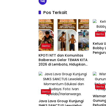
Pos Terkait
Berita
Ketua 
Berita
Bobby L
Pengur
KPOTI NTT dan Komunitas
Baibereun Gelar TEMAN KITA
2026 di Lembata, Hidupkan
Kembali Permainan
Tradisional
Berita
Berita
Wisman 
Gunung 
Java Lava Group Kunjungi
Petual
SMKS SANCTUS Lewoleba: