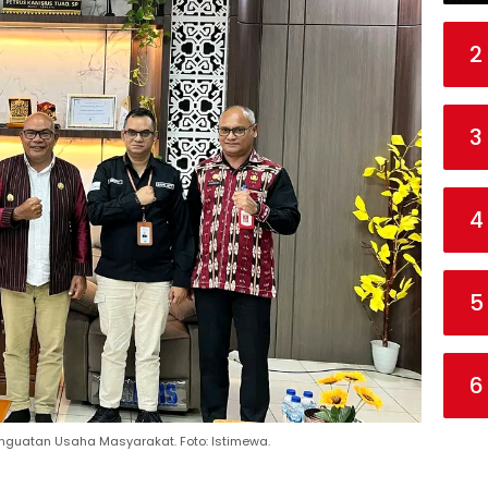
2
3
4
5
6
nguatan Usaha Masyarakat. Foto: Istimewa.