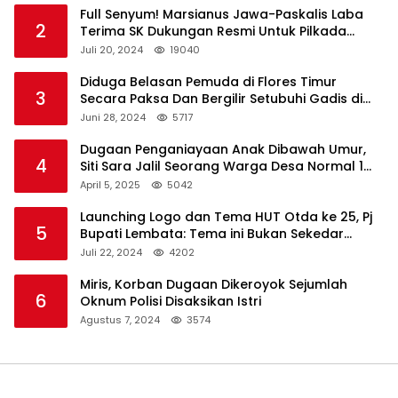
Full Senyum! Marsianus Jawa-Paskalis Laba
2
Terima SK Dukungan Resmi Untuk Pilkada
Lembata
Juli 20, 2024
19040
Diduga Belasan Pemuda di Flores Timur
3
Secara Paksa Dan Bergilir Setubuhi Gadis di
Bawah Umur
Juni 28, 2024
5717
Dugaan Penganiayaan Anak Dibawah Umur,
4
Siti Sara Jalil Seorang Warga Desa Normal 1
Melapor ke Polisi
April 5, 2025
5042
Launching Logo dan Tema HUT Otda ke 25, Pj
5
Bupati Lembata: Tema ini Bukan Sekedar
Refleksi Semalam
Juli 22, 2024
4202
Miris, Korban Dugaan Dikeroyok Sejumlah
6
Oknum Polisi Disaksikan Istri
Agustus 7, 2024
3574