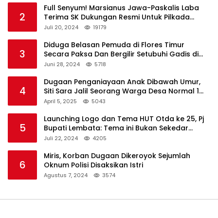
Full Senyum! Marsianus Jawa-Paskalis Laba
2
Terima SK Dukungan Resmi Untuk Pilkada
Lembata
Juli 20, 2024
19179
Diduga Belasan Pemuda di Flores Timur
3
Secara Paksa Dan Bergilir Setubuhi Gadis di
Bawah Umur
Juni 28, 2024
5718
Dugaan Penganiayaan Anak Dibawah Umur,
4
Siti Sara Jalil Seorang Warga Desa Normal 1
Melapor ke Polisi
April 5, 2025
5043
Launching Logo dan Tema HUT Otda ke 25, Pj
5
Bupati Lembata: Tema ini Bukan Sekedar
Refleksi Semalam
Juli 22, 2024
4205
Miris, Korban Dugaan Dikeroyok Sejumlah
6
Oknum Polisi Disaksikan Istri
Agustus 7, 2024
3574