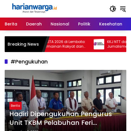
Langsung
ke
konten
Berita
Daerah
Nasional
Politik
Kesehatan
Hari Kedua TEMAN KITA 2026 di Lembata:
KKJ NTT dan AJI Ku
Breaking News
Meriah dengan Permainan Rakyat dan
Jurnalisme Harus B
Dukungan Bupati
Provokatif
#Pengukuhan
Berita
Hadiri Dipengukuhan Pengurus
Unit TKBM Pelabuhan Feri