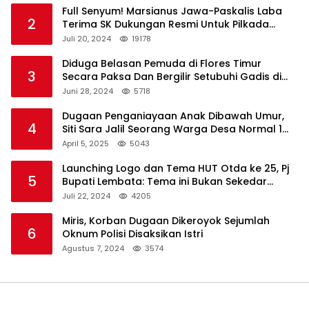
Full Senyum! Marsianus Jawa-Paskalis Laba
2
Terima SK Dukungan Resmi Untuk Pilkada
Lembata
Juli 20, 2024
19178
Diduga Belasan Pemuda di Flores Timur
3
Secara Paksa Dan Bergilir Setubuhi Gadis di
Bawah Umur
Juni 28, 2024
5718
Dugaan Penganiayaan Anak Dibawah Umur,
4
Siti Sara Jalil Seorang Warga Desa Normal 1
Melapor ke Polisi
April 5, 2025
5043
Launching Logo dan Tema HUT Otda ke 25, Pj
5
Bupati Lembata: Tema ini Bukan Sekedar
Refleksi Semalam
Juli 22, 2024
4205
Miris, Korban Dugaan Dikeroyok Sejumlah
6
Oknum Polisi Disaksikan Istri
Agustus 7, 2024
3574