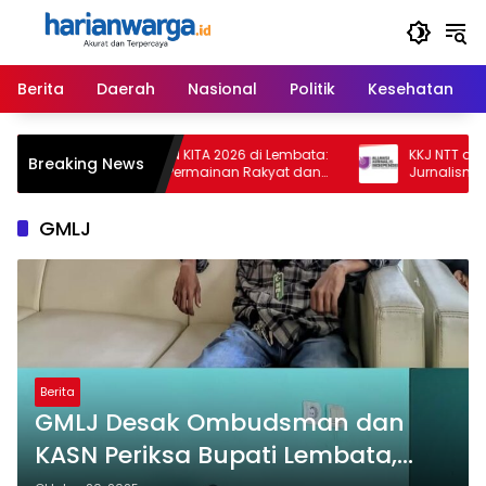
Langsung
ke
konten
Berita
Daerah
Nasional
Politik
Kesehatan
Hari Kedua TEMAN KITA 2026 di Lembata:
KKJ NTT dan AJI 
Breaking News
Meriah dengan Permainan Rakyat dan
Jurnalisme Harus
Dukungan Bupati
Provokatif
GMLJ
Berita
GMLJ Desak Ombudsman dan
KASN Periksa Bupati Lembata,