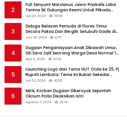
Full Senyum! Marsianus Jawa-Paskalis Laba
2
Terima SK Dukungan Resmi Untuk Pilkada
Lembata
Juli 20, 2024
19139
Diduga Belasan Pemuda di Flores Timur
3
Secara Paksa Dan Bergilir Setubuhi Gadis di
Bawah Umur
Juni 28, 2024
5717
Dugaan Penganiayaan Anak Dibawah Umur,
4
Siti Sara Jalil Seorang Warga Desa Normal 1
Melapor ke Polisi
April 5, 2025
5042
Launching Logo dan Tema HUT Otda ke 25, Pj
5
Bupati Lembata: Tema ini Bukan Sekedar
Refleksi Semalam
Juli 22, 2024
4205
Miris, Korban Dugaan Dikeroyok Sejumlah
6
Oknum Polisi Disaksikan Istri
Agustus 7, 2024
3574