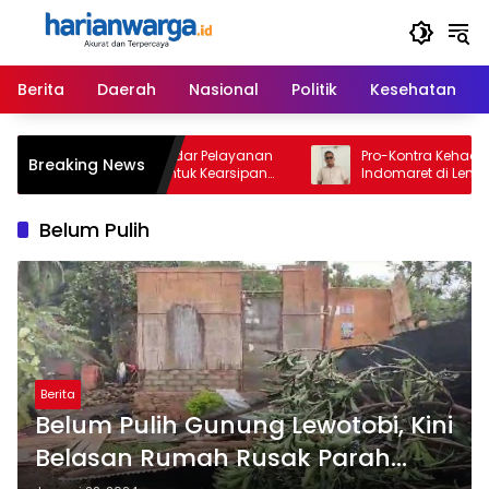
Langsung
ke
konten
Berita
Daerah
Nasional
Politik
Kesehatan
ata Tetapkan Standar Pelayanan
Pro-Kontra Kehadiran Al
Breaking News
ik Berbasis Digital untuk Kearsipan
Indomaret di Lembata, LB
Perpustakaan
Ingatkan Dampak bagi 
Belum Pulih
Berita
Belum Pulih Gunung Lewotobi, Kini
Belasan Rumah Rusak Parah