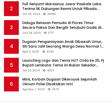
Full Senyum! Marsianus Jawa-Paskalis Laba
2
Terima SK Dukungan Resmi Untuk Pilkada
Lembata
Juli 20, 2024
19086
Diduga Belasan Pemuda di Flores Timur
3
Secara Paksa Dan Bergilir Setubuhi Gadis di
Bawah Umur
Juni 28, 2024
5717
Dugaan Penganiayaan Anak Dibawah Umur,
4
Siti Sara Jalil Seorang Warga Desa Normal 1
Melapor ke Polisi
April 5, 2025
5042
Launching Logo dan Tema HUT Otda ke 25, Pj
5
Bupati Lembata: Tema ini Bukan Sekedar
Refleksi Semalam
Juli 22, 2024
4202
Miris, Korban Dugaan Dikeroyok Sejumlah
6
Oknum Polisi Disaksikan Istri
Agustus 7, 2024
3574