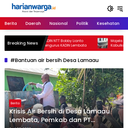
Langsung
ke
konten
Berita
Daerah
Nasional
Politik
Kesehatan
Ketua Umum KADIN NTT Bobby Lianto
Majelis Hakim P
Breaking News
Lantik Badan Pengurus KADIN Lembata
Kabulkan Eksepsi
Gugatan David 
untuk Keempat K
#Bantuan air bersih Desa Lamaau
Berita
Krisis Air Bersih di Desa Lamaau
Lembata, Pemkab dan PT