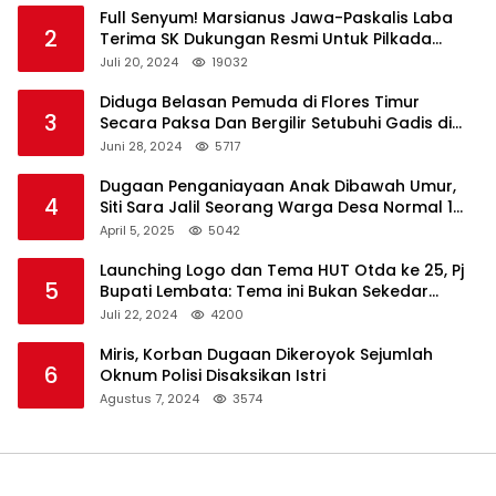
Full Senyum! Marsianus Jawa-Paskalis Laba
2
Terima SK Dukungan Resmi Untuk Pilkada
Lembata
Juli 20, 2024
19032
Diduga Belasan Pemuda di Flores Timur
3
Secara Paksa Dan Bergilir Setubuhi Gadis di
Bawah Umur
Juni 28, 2024
5717
Dugaan Penganiayaan Anak Dibawah Umur,
4
Siti Sara Jalil Seorang Warga Desa Normal 1
Melapor ke Polisi
April 5, 2025
5042
Launching Logo dan Tema HUT Otda ke 25, Pj
5
Bupati Lembata: Tema ini Bukan Sekedar
Refleksi Semalam
Juli 22, 2024
4200
Miris, Korban Dugaan Dikeroyok Sejumlah
6
Oknum Polisi Disaksikan Istri
Agustus 7, 2024
3574