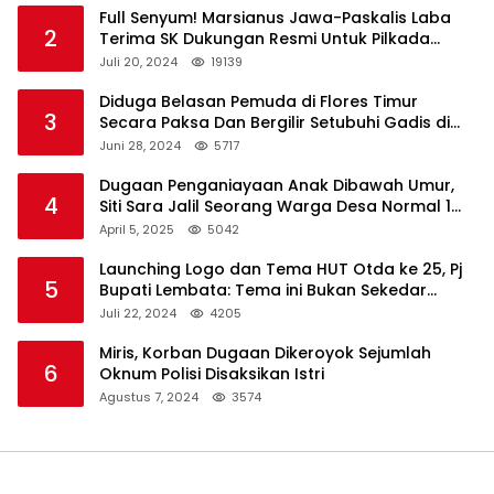
Full Senyum! Marsianus Jawa-Paskalis Laba
2
Terima SK Dukungan Resmi Untuk Pilkada
Lembata
Juli 20, 2024
19139
Diduga Belasan Pemuda di Flores Timur
3
Secara Paksa Dan Bergilir Setubuhi Gadis di
Bawah Umur
Juni 28, 2024
5717
Dugaan Penganiayaan Anak Dibawah Umur,
4
Siti Sara Jalil Seorang Warga Desa Normal 1
Melapor ke Polisi
April 5, 2025
5042
Launching Logo dan Tema HUT Otda ke 25, Pj
5
Bupati Lembata: Tema ini Bukan Sekedar
Refleksi Semalam
Juli 22, 2024
4205
Miris, Korban Dugaan Dikeroyok Sejumlah
6
Oknum Polisi Disaksikan Istri
Agustus 7, 2024
3574