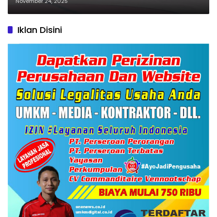
Futsal
November 24, 2025
Iklan Disini