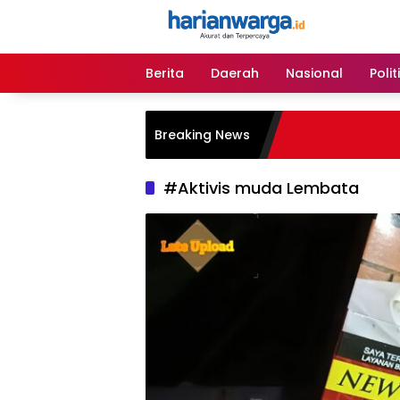
Langsung
ke
konten
Berita
Daerah
Nasional
Polit
Breaking News
#Aktivis muda Lembata