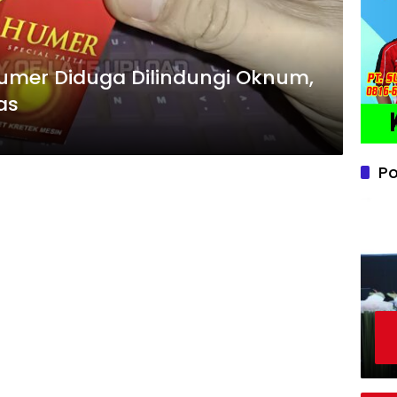
Humer Diduga Dilindungi Oknum,
as
Po