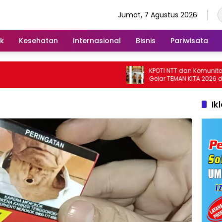
Jumat, 7 Agustus 2026
ik
Kesehatan
Internasional
Bisnis
Pariwisata
KPOTI NTT dan Komunitas Bai
Gelar TEMAN KITA 2026 di Lemb
Hidupkan Kembali Permainan
Tradisional
Ik