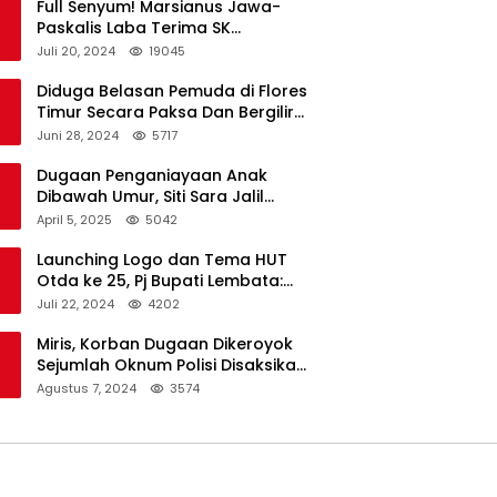
Full Senyum! Marsianus Jawa-
Paskalis Laba Terima SK
Dukungan Resmi Untuk Pilkada
Juli 20, 2024
19045
Lembata
Diduga Belasan Pemuda di Flores
Timur Secara Paksa Dan Bergilir
Setubuhi Gadis di Bawah Umur
Juni 28, 2024
5717
Dugaan Penganiayaan Anak
Dibawah Umur, Siti Sara Jalil
Seorang Warga Desa Normal 1
April 5, 2025
5042
Melapor ke Polisi
Launching Logo dan Tema HUT
Otda ke 25, Pj Bupati Lembata:
Tema ini Bukan Sekedar Refleksi
Juli 22, 2024
4202
Semalam
Miris, Korban Dugaan Dikeroyok
Sejumlah Oknum Polisi Disaksikan
Istri
Agustus 7, 2024
3574