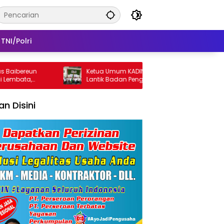
TNI/Polri
bereun
Ketua Umum KADIN NTT Bobby Lianto
ata,
Lantik Badan Pengurus KADIN Lembata
lan Disini