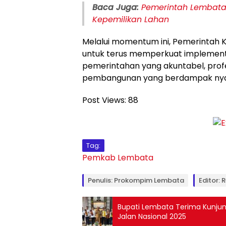
Baca Juga:
Pemerintah Lembata P
Kepemilikan Lahan
Melalui momentum ini, Pemerinta
untuk terus memperkuat implement
pemerintahan yang akuntabel, profes
pembangunan yang berdampak nyat
Post Views:
88
Tag:
Pemkab Lembata
Penulis: Prokompim Lembata
Editor: 
Bupati Lembata Terima Kunju
Jalan Nasional 2025