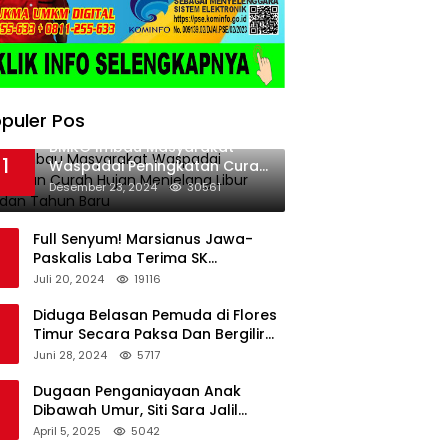
puler Pos
BMKG Imbau Masyarakat
1
Waspadai Peningkatan Curah
Hujan Menjelang Libur Natal
Desember 23, 2024
30561
dan Tahun Baru
Full Senyum! Marsianus Jawa-
Paskalis Laba Terima SK
Dukungan Resmi Untuk Pilkada
Juli 20, 2024
19116
Lembata
Diduga Belasan Pemuda di Flores
Timur Secara Paksa Dan Bergilir
Setubuhi Gadis di Bawah Umur
Juni 28, 2024
5717
Dugaan Penganiayaan Anak
Dibawah Umur, Siti Sara Jalil
Seorang Warga Desa Normal 1
April 5, 2025
5042
Melapor ke Polisi