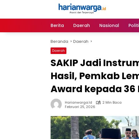
Langsung
ke
konten
Berita
Daerah
Nasional
Polit
Beranda
Daerah
Daerah
SAKIP Jadi Instru
Hasil, Pemkab Le
Award kepada 36
Harianwarga.id
2 Min Baca
Februari 25, 2026