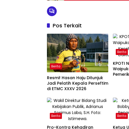
Pos Terkait
Berita
KPOTI 
Berita
Waipuk
Pemeri
Resmi! Hasan Haju Ditunjuk
Gratis 
Jadi Pelatih Kepala Perseftim
di ETMC XXXV 2026
Berita
Berita
Pro-Kontra Kehadiran
Ketua 