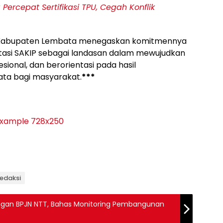
ercepat Sertifikasi TPU, Cegah Konflik
h Kabupaten Lembata menegaskan komitmennya
asi SAKIP sebagai landasan dalam mewujudkan
ional, dan berorientasi pada hasil
a bagi masyarakat.
***
Redaksi
ngan BPJN NTT, Bahas Monitoring Pembangunan