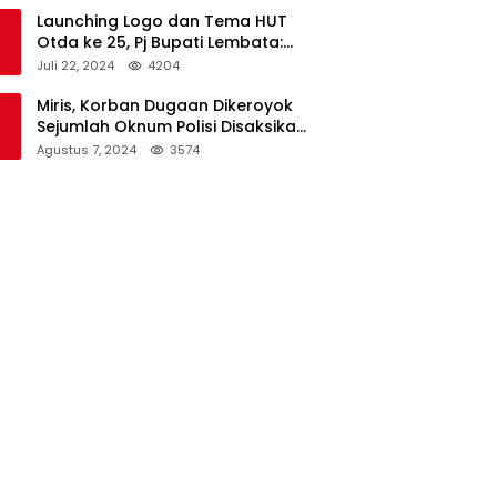
Launching Logo dan Tema HUT
Otda ke 25, Pj Bupati Lembata:
Tema ini Bukan Sekedar Refleksi
Juli 22, 2024
4204
Semalam
Miris, Korban Dugaan Dikeroyok
Sejumlah Oknum Polisi Disaksikan
Istri
Agustus 7, 2024
3574