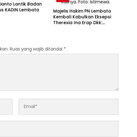
ianto Lantik Badan
us KADIN Lembata
Majelis Hakim PN Lembata
Kembali Kabulkan Eksepsi
Theresia Ina Erap Dkk:
Gugatan David Lamawato
Dkk Ditolak untuk Keempat
Kalinya
kan.
Ruas yang wajib ditandai
*