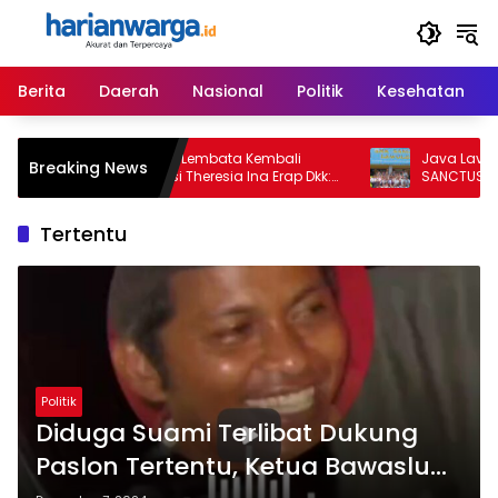
Langsung
ke
konten
Berita
Daerah
Nasional
Politik
Kesehatan
Majelis Hakim PN Lembata Kembali
Java Lava Group
Breaking News
Kabulkan Eksepsi Theresia Ina Erap Dkk:
SANCTUS Lewoleb
Gugatan David Lamawato Dkk Ditolak
dan Budaya
untuk Keempat Kalinya
Tertentu
Politik
Diduga Suami Terlibat Dukung
Paslon Tertentu, Ketua Bawaslu