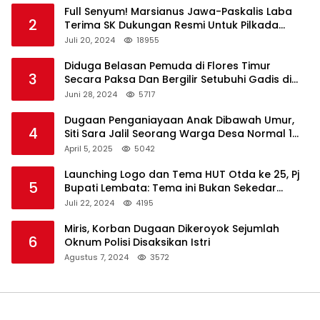
Full Senyum! Marsianus Jawa-Paskalis Laba
2
Terima SK Dukungan Resmi Untuk Pilkada
Lembata
Juli 20, 2024
18955
Diduga Belasan Pemuda di Flores Timur
3
Secara Paksa Dan Bergilir Setubuhi Gadis di
Bawah Umur
Juni 28, 2024
5717
Dugaan Penganiayaan Anak Dibawah Umur,
4
Siti Sara Jalil Seorang Warga Desa Normal 1
Melapor ke Polisi
April 5, 2025
5042
Launching Logo dan Tema HUT Otda ke 25, Pj
5
Bupati Lembata: Tema ini Bukan Sekedar
Refleksi Semalam
Juli 22, 2024
4195
Miris, Korban Dugaan Dikeroyok Sejumlah
6
Oknum Polisi Disaksikan Istri
Agustus 7, 2024
3572