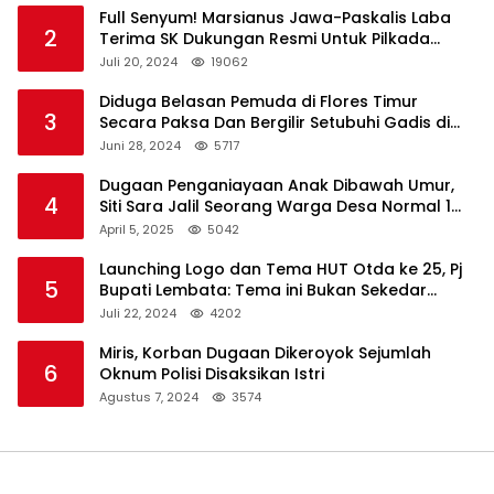
Full Senyum! Marsianus Jawa-Paskalis Laba
2
Terima SK Dukungan Resmi Untuk Pilkada
Lembata
Juli 20, 2024
19062
Diduga Belasan Pemuda di Flores Timur
3
Secara Paksa Dan Bergilir Setubuhi Gadis di
Bawah Umur
Juni 28, 2024
5717
Dugaan Penganiayaan Anak Dibawah Umur,
4
Siti Sara Jalil Seorang Warga Desa Normal 1
Melapor ke Polisi
April 5, 2025
5042
Launching Logo dan Tema HUT Otda ke 25, Pj
5
Bupati Lembata: Tema ini Bukan Sekedar
Refleksi Semalam
Juli 22, 2024
4202
Miris, Korban Dugaan Dikeroyok Sejumlah
6
Oknum Polisi Disaksikan Istri
Agustus 7, 2024
3574