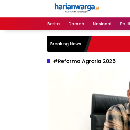
Langsung
ke
konten
Berita
Daerah
Nasional
Polit
Breaking News
#Reforma Agraria 2025