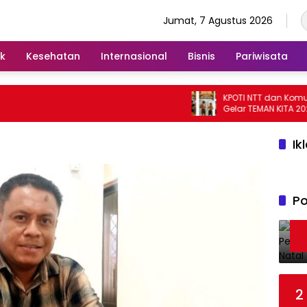
Jumat, 7 Agustus 2026
ik
Kesehatan
Internasional
Bisnis
Pariwisata
KPOTI NTT dan Komunit
Gelar TEMAN KITA 2026 
Hidupkan Kembali Per
Tradisional
Ik
Po
2