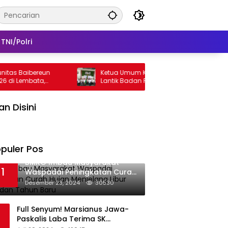
TNI/Polri
as Baibereun
Ketua Umum KADIN NTT Bobby Lianto
di Lembata,
Lantik Badan Pengurus KADIN Lembata
mainan
lan Disini
puler Pos
BMKG Imbau Masyarakat
1
Waspadai Peningkatan Curah
Hujan Menjelang Libur Natal
Desember 23, 2024
30530
dan Tahun Baru
Full Senyum! Marsianus Jawa-
Paskalis Laba Terima SK