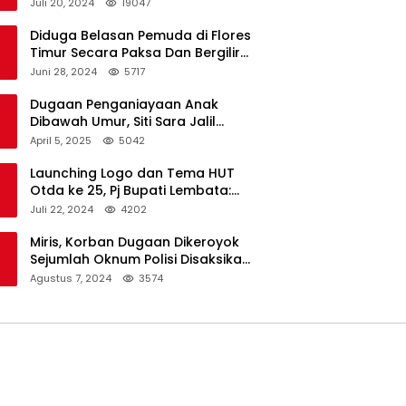
Dukungan Resmi Untuk Pilkada
Juli 20, 2024
19047
Lembata
Diduga Belasan Pemuda di Flores
Timur Secara Paksa Dan Bergilir
Setubuhi Gadis di Bawah Umur
Juni 28, 2024
5717
Dugaan Penganiayaan Anak
Dibawah Umur, Siti Sara Jalil
Seorang Warga Desa Normal 1
April 5, 2025
5042
Melapor ke Polisi
Launching Logo dan Tema HUT
Otda ke 25, Pj Bupati Lembata:
Tema ini Bukan Sekedar Refleksi
Juli 22, 2024
4202
Semalam
Miris, Korban Dugaan Dikeroyok
Sejumlah Oknum Polisi Disaksikan
Istri
Agustus 7, 2024
3574