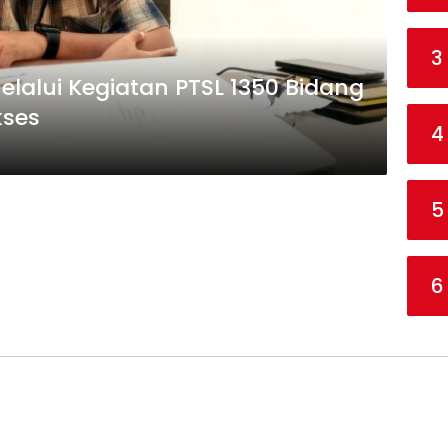
3
elalui Kegiatan PTSL 1350 Bidang
kses
4
5
6