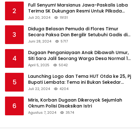
Full Senyum! Marsianus Jawa-Paskalis Laba
2
Terima SK Dukungan Resmi Untuk Pilkada
Lembata
Juli 20, 2024
19131
Diduga Belasan Pemuda di Flores Timur
3
Secara Paksa Dan Bergilir Setubuhi Gadis di
Bawah Umur
Juni 28, 2024
5717
Dugaan Penganiayaan Anak Dibawah Umur,
4
Siti Sara Jalil Seorang Warga Desa Normal 1
Melapor ke Polisi
April 5, 2025
5042
Launching Logo dan Tema HUT Otda ke 25, Pj
5
Bupati Lembata: Tema ini Bukan Sekedar
Refleksi Semalam
Juli 22, 2024
4204
Miris, Korban Dugaan Dikeroyok Sejumlah
6
Oknum Polisi Disaksikan Istri
Agustus 7, 2024
3574