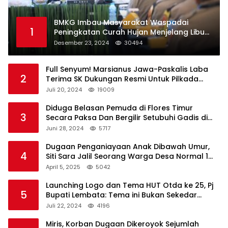
BMKG Imbau Masyarakat Waspadai
1
Peningkatan Curah Hujan Menjelang Libur
Natal dan Tahun Baru
Desember 23, 2024
30494
Full Senyum! Marsianus Jawa-Paskalis Laba
2
Terima SK Dukungan Resmi Untuk Pilkada
Lembata
Juli 20, 2024
19009
Diduga Belasan Pemuda di Flores Timur
3
Secara Paksa Dan Bergilir Setubuhi Gadis di
Bawah Umur
Juni 28, 2024
5717
Dugaan Penganiayaan Anak Dibawah Umur,
4
Siti Sara Jalil Seorang Warga Desa Normal 1
Melapor ke Polisi
April 5, 2025
5042
Launching Logo dan Tema HUT Otda ke 25, Pj
5
Bupati Lembata: Tema ini Bukan Sekedar
Refleksi Semalam
Juli 22, 2024
4196
Miris, Korban Dugaan Dikeroyok Sejumlah