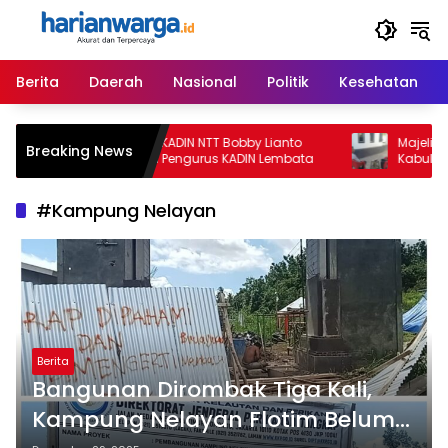
Langsung
ke
konten
Berita
Daerah
Nasional
Politik
Kesehatan
Ketua Umum KADIN NTT Bobby Lianto
Majelis Hakim
Breaking News
Lantik Badan Pengurus KADIN Lembata
Kabulkan Ekseps
Gugatan David
untuk Keempat
#Kampung Nelayan
Berita
Bangunan Dirombak Tiga Kali,
Kampung Nelayan Flotim Belum