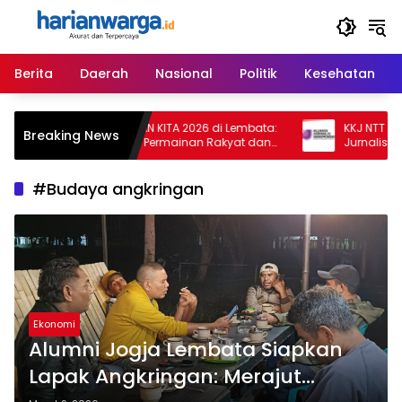
Langsung
ke
konten
Berita
Daerah
Nasional
Politik
Kesehatan
Hari Kedua TEMAN KITA 2026 di Lembata:
KKJ NTT dan AJI
Breaking News
Meriah dengan Permainan Rakyat dan
Jurnalisme Haru
Dukungan Bupati
Provokatif
#Budaya angkringan
Ekonomi
Alumni Jogja Lembata Siapkan
Lapak Angkringan: Merajut