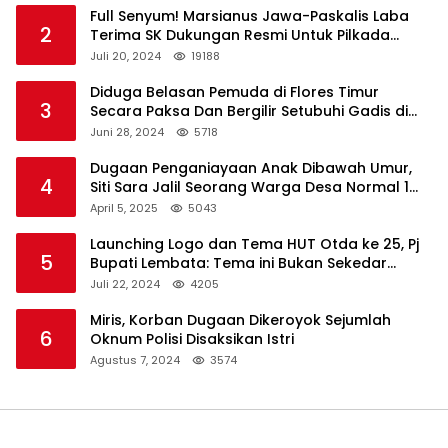
Full Senyum! Marsianus Jawa-Paskalis Laba
2
Terima SK Dukungan Resmi Untuk Pilkada
Lembata
Juli 20, 2024
19188
Diduga Belasan Pemuda di Flores Timur
3
Secara Paksa Dan Bergilir Setubuhi Gadis di
Bawah Umur
Juni 28, 2024
5718
Dugaan Penganiayaan Anak Dibawah Umur,
4
Siti Sara Jalil Seorang Warga Desa Normal 1
Melapor ke Polisi
April 5, 2025
5043
Launching Logo dan Tema HUT Otda ke 25, Pj
5
Bupati Lembata: Tema ini Bukan Sekedar
Refleksi Semalam
Juli 22, 2024
4205
Miris, Korban Dugaan Dikeroyok Sejumlah
6
Oknum Polisi Disaksikan Istri
Agustus 7, 2024
3574