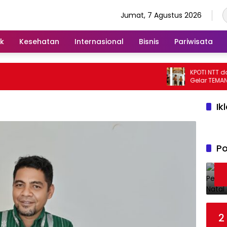
Jumat, 7 Agustus 2026
ik
Kesehatan
Internasional
Bisnis
Pariwisata
KPOTI NTT dan 
Gelar TEMAN KI
Hidupkan Kemb
Tradisional
Ik
Po
2