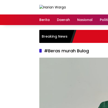
Langsung
ke
konten
Berita
Daerah
Nasional
Polit
Breaking News
#Beras murah Bulog