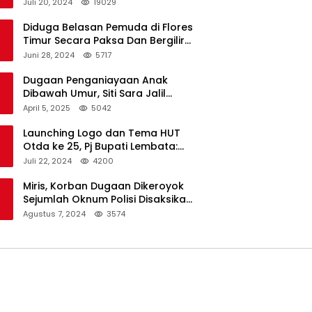
Dukungan Resmi Untuk Pilkada
Juli 20, 2024
19029
Lembata
Diduga Belasan Pemuda di Flores
Timur Secara Paksa Dan Bergilir
Setubuhi Gadis di Bawah Umur
Juni 28, 2024
5717
Dugaan Penganiayaan Anak
Dibawah Umur, Siti Sara Jalil
Seorang Warga Desa Normal 1
April 5, 2025
5042
Melapor ke Polisi
Launching Logo dan Tema HUT
Otda ke 25, Pj Bupati Lembata:
Tema ini Bukan Sekedar Refleksi
Juli 22, 2024
4200
Semalam
Miris, Korban Dugaan Dikeroyok
Sejumlah Oknum Polisi Disaksikan
Istri
Agustus 7, 2024
3574