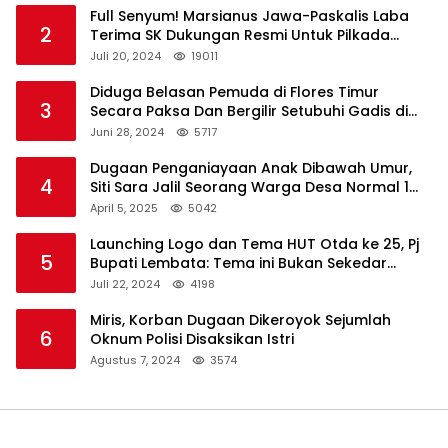
Full Senyum! Marsianus Jawa-Paskalis Laba
2
Terima SK Dukungan Resmi Untuk Pilkada
Lembata
Juli 20, 2024
19011
Diduga Belasan Pemuda di Flores Timur
3
Secara Paksa Dan Bergilir Setubuhi Gadis di
Bawah Umur
Juni 28, 2024
5717
Dugaan Penganiayaan Anak Dibawah Umur,
4
Siti Sara Jalil Seorang Warga Desa Normal 1
Melapor ke Polisi
April 5, 2025
5042
Launching Logo dan Tema HUT Otda ke 25, Pj
5
Bupati Lembata: Tema ini Bukan Sekedar
Refleksi Semalam
Juli 22, 2024
4198
Miris, Korban Dugaan Dikeroyok Sejumlah
6
Oknum Polisi Disaksikan Istri
Agustus 7, 2024
3574