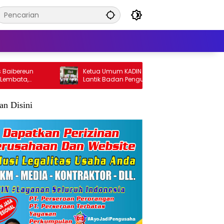
ereun
Ketua Umum KADIN NTT Bobby Lianto
ata,
Lantik Badan Pengurus KADIN Lembata
lan Disini