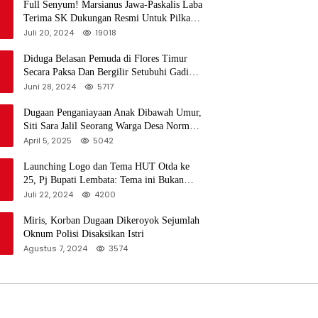
Full Senyum! Marsianus Jawa-Paskalis Laba
Terima SK Dukungan Resmi Untuk Pilkada
Lembata
Juli 20, 2024
19018
Diduga Belasan Pemuda di Flores Timur
Secara Paksa Dan Bergilir Setubuhi Gadis
di Bawah Umur
Juni 28, 2024
5717
Dugaan Penganiayaan Anak Dibawah Umur,
Siti Sara Jalil Seorang Warga Desa Normal
1 Melapor ke Polisi
April 5, 2025
5042
Launching Logo dan Tema HUT Otda ke
25, Pj Bupati Lembata: Tema ini Bukan
Sekedar Refleksi Semalam
Juli 22, 2024
4200
Miris, Korban Dugaan Dikeroyok Sejumlah
Oknum Polisi Disaksikan Istri
Agustus 7, 2024
3574