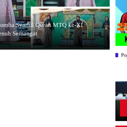
 Lomba Syarhil Quran MTQ ke-XI
enuh Semangat
Po