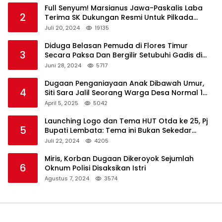
Full Senyum! Marsianus Jawa-Paskalis Laba
2
Terima SK Dukungan Resmi Untuk Pilkada
Lembata
Juli 20, 2024
19135
Diduga Belasan Pemuda di Flores Timur
3
Secara Paksa Dan Bergilir Setubuhi Gadis di
Bawah Umur
Juni 28, 2024
5717
Dugaan Penganiayaan Anak Dibawah Umur,
4
Siti Sara Jalil Seorang Warga Desa Normal 1
Melapor ke Polisi
April 5, 2025
5042
Launching Logo dan Tema HUT Otda ke 25, Pj
5
Bupati Lembata: Tema ini Bukan Sekedar
Refleksi Semalam
Juli 22, 2024
4205
Miris, Korban Dugaan Dikeroyok Sejumlah
6
Oknum Polisi Disaksikan Istri
Agustus 7, 2024
3574