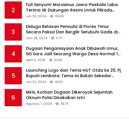
Full Senyum! Marsianus Jawa-Paskalis Laba
2
Terima SK Dukungan Resmi Untuk Pilkada
Lembata
Juli 20, 2024
19047
Diduga Belasan Pemuda di Flores Timur
3
Secara Paksa Dan Bergilir Setubuhi Gadis di
Bawah Umur
Juni 28, 2024
5717
Dugaan Penganiayaan Anak Dibawah Umur,
4
Siti Sara Jalil Seorang Warga Desa Normal 1
Melapor ke Polisi
April 5, 2025
5042
Launching Logo dan Tema HUT Otda ke 25, Pj
5
Bupati Lembata: Tema ini Bukan Sekedar
Refleksi Semalam
Juli 22, 2024
4202
Miris, Korban Dugaan Dikeroyok Sejumlah
6
Oknum Polisi Disaksikan Istri
Agustus 7, 2024
3574