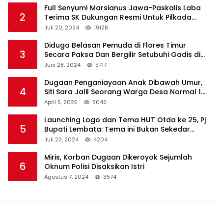
Full Senyum! Marsianus Jawa-Paskalis Laba
2
Terima SK Dukungan Resmi Untuk Pilkada
Lembata
Juli 20, 2024
19128
Diduga Belasan Pemuda di Flores Timur
3
Secara Paksa Dan Bergilir Setubuhi Gadis di
Bawah Umur
Juni 28, 2024
5717
Dugaan Penganiayaan Anak Dibawah Umur,
4
Siti Sara Jalil Seorang Warga Desa Normal 1
Melapor ke Polisi
April 5, 2025
5042
Launching Logo dan Tema HUT Otda ke 25, Pj
5
Bupati Lembata: Tema ini Bukan Sekedar
Refleksi Semalam
Juli 22, 2024
4204
Miris, Korban Dugaan Dikeroyok Sejumlah
6
Oknum Polisi Disaksikan Istri
Agustus 7, 2024
3574