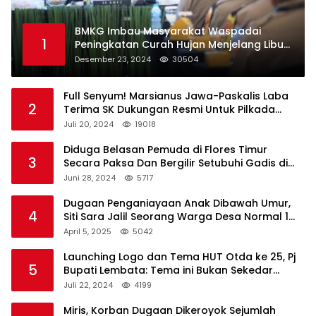
BMKG Imbau Masyarakat Waspadai
1
Peningkatan Curah Hujan Menjelang Libur
Natal dan Tahun Baru
Desember 23, 2024
30504
Full Senyum! Marsianus Jawa-Paskalis Laba
2
Terima SK Dukungan Resmi Untuk Pilkada
Lembata
Juli 20, 2024
19018
Diduga Belasan Pemuda di Flores Timur
3
Secara Paksa Dan Bergilir Setubuhi Gadis di
Bawah Umur
Juni 28, 2024
5717
Dugaan Penganiayaan Anak Dibawah Umur,
4
Siti Sara Jalil Seorang Warga Desa Normal 1
Melapor ke Polisi
April 5, 2025
5042
Launching Logo dan Tema HUT Otda ke 25, Pj
5
Bupati Lembata: Tema ini Bukan Sekedar
Refleksi Semalam
Juli 22, 2024
4199
Miris, Korban Dugaan Dikeroyok Sejumlah