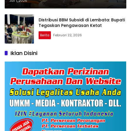
Wabup Pimpin Operasi
Juli 1, 2026
Transparansi
Distribusi BBM Subsidi di Lembata: Bupati
Tegaskan Pengawasan Ketat
Berita
Februari 22, 2026
Iklan Disini