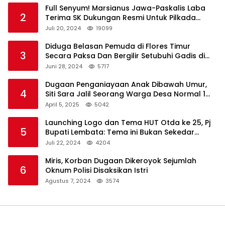
Full Senyum! Marsianus Jawa-Paskalis Laba
2
Terima SK Dukungan Resmi Untuk Pilkada
Lembata
Juli 20, 2024
19099
Diduga Belasan Pemuda di Flores Timur
3
Secara Paksa Dan Bergilir Setubuhi Gadis di
Bawah Umur
Juni 28, 2024
5717
Dugaan Penganiayaan Anak Dibawah Umur,
4
Siti Sara Jalil Seorang Warga Desa Normal 1
Melapor ke Polisi
April 5, 2025
5042
Launching Logo dan Tema HUT Otda ke 25, Pj
5
Bupati Lembata: Tema ini Bukan Sekedar
Refleksi Semalam
Juli 22, 2024
4204
Miris, Korban Dugaan Dikeroyok Sejumlah
6
Oknum Polisi Disaksikan Istri
Agustus 7, 2024
3574