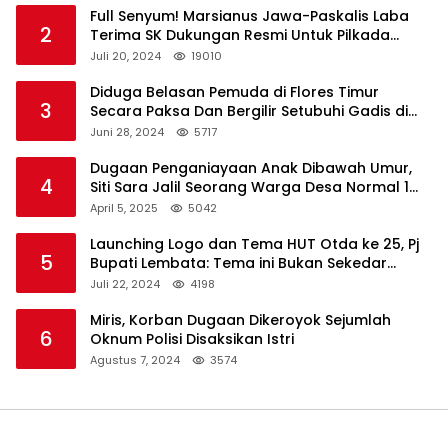
Full Senyum! Marsianus Jawa-Paskalis Laba
2
Terima SK Dukungan Resmi Untuk Pilkada
Lembata
Juli 20, 2024
19010
Diduga Belasan Pemuda di Flores Timur
3
Secara Paksa Dan Bergilir Setubuhi Gadis di
Bawah Umur
Juni 28, 2024
5717
Dugaan Penganiayaan Anak Dibawah Umur,
4
Siti Sara Jalil Seorang Warga Desa Normal 1
Melapor ke Polisi
April 5, 2025
5042
Launching Logo dan Tema HUT Otda ke 25, Pj
5
Bupati Lembata: Tema ini Bukan Sekedar
Refleksi Semalam
Juli 22, 2024
4198
Miris, Korban Dugaan Dikeroyok Sejumlah
6
Oknum Polisi Disaksikan Istri
Agustus 7, 2024
3574