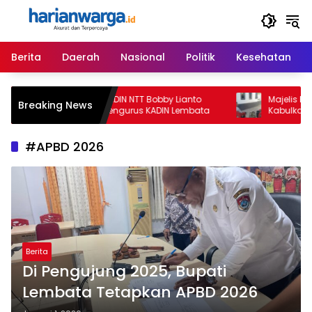
Langsung
ke
konten
Berita
Daerah
Nasional
Politik
Kesehatan
Ketua Umum KADIN NTT Bobby Lianto
Majelis Hakim P
Breaking News
Lantik Badan Pengurus KADIN Lembata
Kabulkan Eksepsi 
Gugatan David L
untuk Keempat K
#APBD 2026
Berita
Di Pengujung 2025, Bupati
Lembata Tetapkan APBD 2026